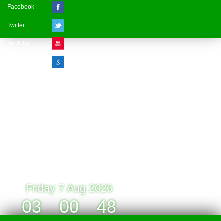
Facebook
Twitter
Youtube
Google Plus
Visitor Counter
» Online : 1 » Today : 1
» Week : 1 » Month : 1
» Year : 1
» Total :1
Record: 1 (07.08.2026)
Friday 7 Aug 2026
03
:
00
:
48