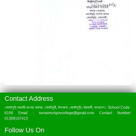
Contact Address
সোনাইমুড়ি সরকারি কলেজ ডাকঘর: সোনাইমুড়ী, উপজেলা: সোনাইমুড়ী,নোয়াখালী, বাংলাদেশ। School Code :
6100 Email : sonaimurigovcollege@gmail.com Contact Number:
01309107413
Follow Us On