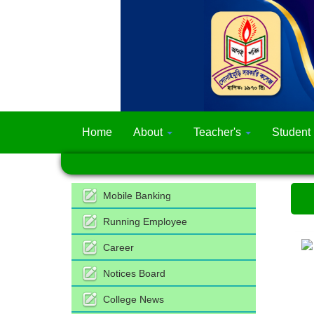
Home
About
Teacher's
Student
Mobile Banking
Running Employee
Career
Notices Board
College News