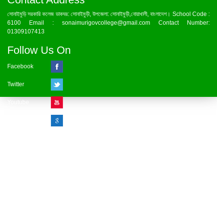
সোনাইমুড়ি সরকারি কলেজ ডাকঘর: সোনাইমুড়ী, উপজেলা: সোনাইমুড়ী,নোয়াখালী, বাংলাদেশ। School Code :
6100 Email : sonaimurigovcollege@gmail.com Contact Number:
01309107413
Follow Us On
Facebook
Twitter
Youtube
Google Plus
Visitor Counter
» Online : 1 » Today : 1
» Week : 1 » Month : 1
» Year : 1
» Total :1
Record: 1 (08.08.2026)