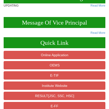
UPDATING
Read More
Message Of Vice Principal
Read More
Quick Link
Online Application
OEMS
E-TIF
Institute Website
RESULT[JSC, SSC, HSC]
E-FF