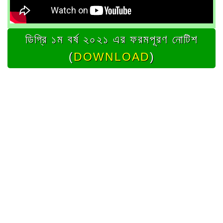
ডিগ্রি ১ম বর্ষ ২০২১ এর ফরমপূরণ নোটিশ
(
DOWNLOAD
)