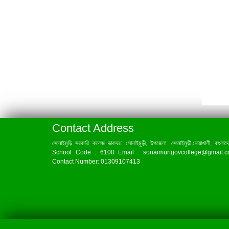
Contact Address
সোনাইমুড়ি সরকারি কলেজ ডাকঘর: সোনাইমুড়ী, উপজেলা: সোনাইমুড়ী,নোয়াখালী, বাংলাদ
School Code : 6100 Email : sonaimurigovcollege@gmail.
Contact Number: 01309107413