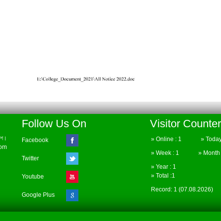
Follow Us On
Visitor Counter
েশ।
» Online : 1 » Today 
Facebook
com
» Week : 1 » Month :
Twitter
» Year : 1
» Total :1
Youtube
Record: 1 (07.08.2026)
Google Plus