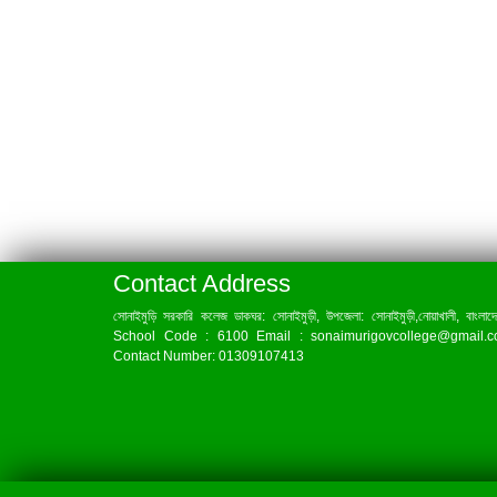
Contact Address
সোনাইমুড়ি সরকারি কলেজ ডাকঘর: সোনাইমুড়ী, উপজেলা: সোনাইমুড়ী,নোয়াখালী, বাংলাদ
School Code : 6100 Email : sonaimurigovcollege@gmail.
Contact Number: 01309107413