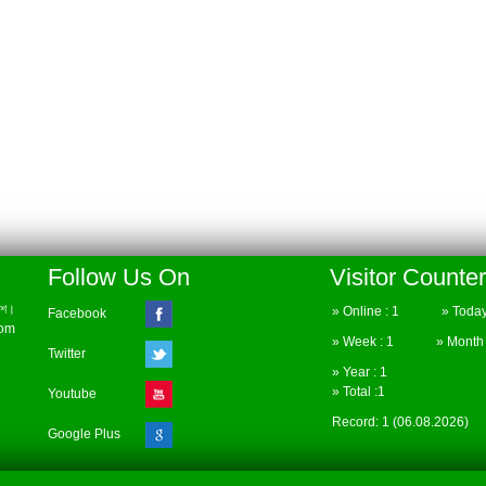
Follow Us On
Visitor Counter
েশ।
» Online : 1 » Today 
Facebook
com
» Week : 1 » Month :
Twitter
» Year : 1
» Total :1
Youtube
Record: 1 (06.08.2026)
Google Plus