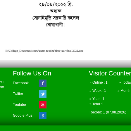
Follow Us On
Visitor Counter
েশ।
» Online : 1 » Today 
Facebook
com
» Week : 1 » Month :
Twitter
» Year : 1
» Total :1
Youtube
Record: 1 (07.08.2026)
Google Plus