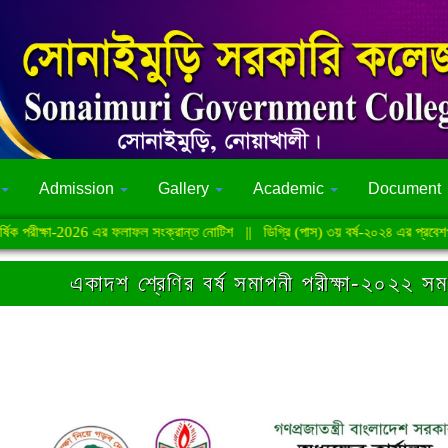
Admission
Gallery
Academic
Document
ক পরীক্ষা-2026 এর ফলাফল সংক্রান্ত নোটিশ
||
ডিগ্রি (পাস) ৩য় বর্ষ-২০২৪ এর প্রবেশপত্র 
একাদশ শ্রেণির বর্ষ সমাপনী পরীক্ষা-২০২২ সম