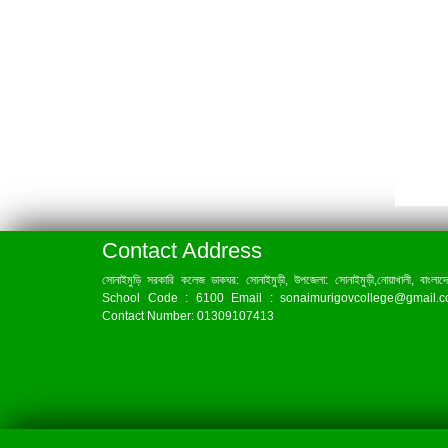
Contact Address
সোনাইমুড়ি সরকারি কলেজ ডাকঘর: সোনাইমুড়ী, উপজেলা: সোনাইমুড়ী,নোয়াখালী, বাংলাদ
School Code : 6100 Email : sonaimurigovcollege@gmail.
Contact Number: 01309107413