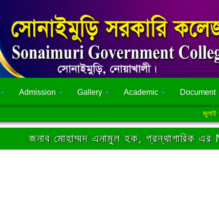
Admission
Gallery
Academic
Document
জুলাই গণঅভ্যু
জনাব মোহাম্মদ এনামুল হক, গ্রন্থাগারিক এ