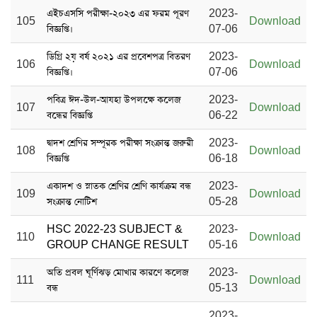
এইচএসসি পরীক্ষা-২০২৩ এর ফরম পূরণ
2023-
105
Download
বিজ্ঞপ্তি।
07-06
ডিগ্রি ২য় বর্ষ ২০২১ এর প্রবেশপত্র বিতরণ
2023-
106
Download
বিজ্ঞপ্তি।
07-06
পবিত্র ঈদ-উল-আযহা উপলক্ষে কলেজ
2023-
107
Download
বন্ধের বিজ্ঞপ্তি
06-22
দ্বাদশ শ্রেণির সম্পূরক পরীক্ষা সংক্রান্ত জরুরী
2023-
108
Download
বিজ্ঞপ্তি
06-18
একাদশ ও স্নাতক শ্রেণির শ্রেণি কার্যক্রম বন্ধ
2023-
109
Download
সংক্রান্ত নোটিশ
05-28
HSC 2022-23 SUBJECT &
2023-
110
Download
GROUP CHANGE RESULT
05-16
অতি প্রবল ঘূর্ণিঝড় মোখার কারণে কলেজ
2023-
111
Download
বন্ধ
05-13
2023-