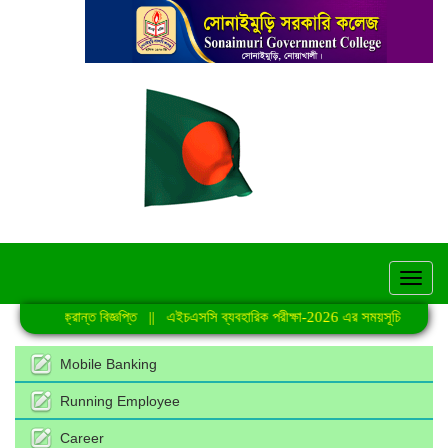
hel
রান্ত বিজ্ঞপ্তি
||
এইচএসসি ব্যবহারিক পরীক্ষা-2026 এর সময়সূচি
||
জুলাই গণঅভ্যুত্থান
Mobile Banking
Running Employee
Career