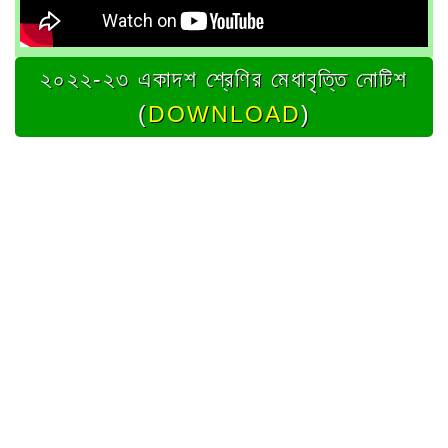
২০২২-২৩ একাদশ শ্রেণির মেধাবৃত্তি নোটিশ
(
DOWNLOAD
)