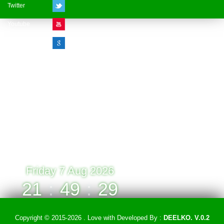
Twitter
Youtube
Google Plus
Visitor Counter
» Online : 1 » Today : 1
» Week : 1 » Month : 1
» Year : 1
» Total :1
Record: 1 (07.08.2026)
Friday 7 Aug 2026
21
:
49
:
29
Copyright © 2015-2026 . Love with
Developed By :
DEELKO. V.0.2