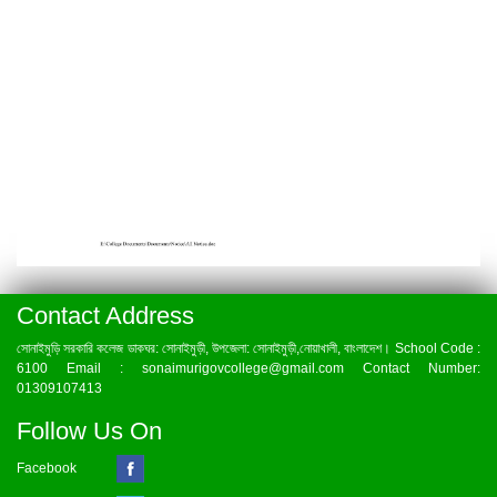
Contact Address
সোনাইমুড়ি সরকারি কলেজ ডাকঘর: সোনাইমুড়ী, উপজেলা: সোনাইমুড়ী,নোয়াখালী, বাংলাদেশ। School Code :
6100 Email : sonaimurigovcollege@gmail.com Contact Number:
01309107413
Follow Us On
Facebook