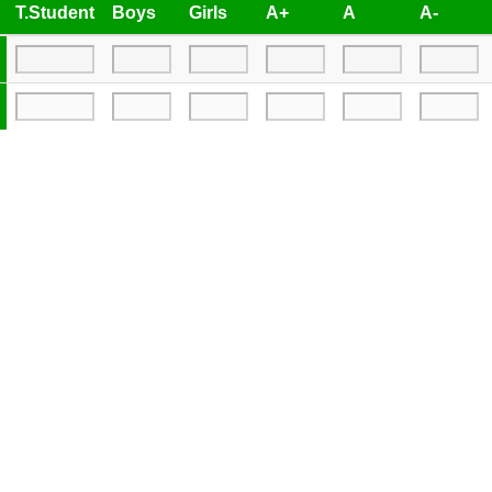
T.Student
Boys
Girls
A+
A
A-