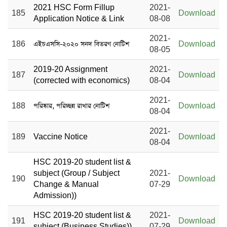
2021 HSC Form Fillup
2021-
185
Download
Application Notice & Link
08-08
2021-
186
এইচএসসি-২০২০ সনদ বিতরণ নোটিশ
Download
08-05
2019-20 Assignment
2021-
187
Download
(corrected with economics)
08-04
2021-
188
পরিষ্কার, পরিচ্ছন্ন রাখার নোটিশ
Download
08-04
2021-
189
Vaccine Notice
Download
08-04
HSC 2019-20 student list &
subject (Group / Subject
2021-
190
Download
Change & Manual
07-29
Admission))
HSC 2019-20 student list &
2021-
191
Download
subject (Business Studies))
07-29