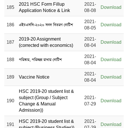
2021 HSC Form Fillup
2021-
185
Download
Application Notice & Link
08-08
2021-
186
এইচএসসি-২০২০ সনদ বিতরণ নোটিশ
Download
08-05
2019-20 Assignment
2021-
187
Download
(corrected with economics)
08-04
2021-
188
পরিষ্কার, পরিচ্ছন্ন রাখার নোটিশ
Download
08-04
2021-
189
Vaccine Notice
Download
08-04
HSC 2019-20 student list &
subject (Group / Subject
2021-
190
Download
Change & Manual
07-29
Admission))
HSC 2019-20 student list &
2021-
191
Download
subject (Business Studies))
07-29