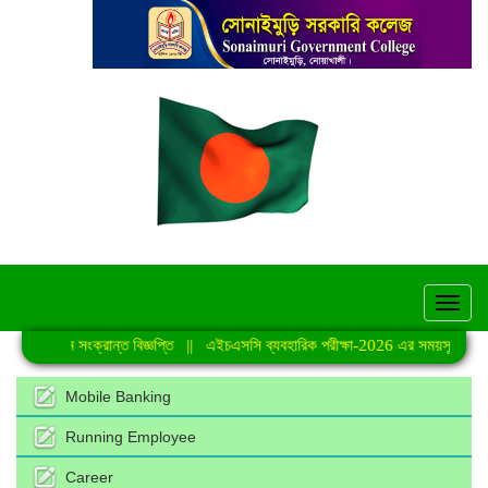
hel
সংক্রান্ত বিজ্ঞপ্তি
||
এইচএসসি ব্যবহারিক পরীক্ষা-2026 এর সময়সূচি
||
জুলাই গণঅভ্যু
Mobile Banking
Running Employee
Career