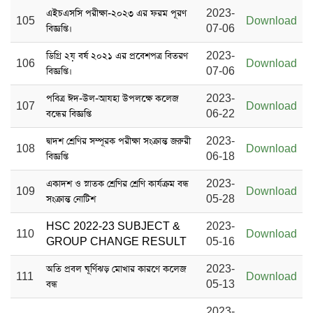
এইচএসসি পরীক্ষা-২০২৩ এর ফরম পূরণ
2023-
105
Download
বিজ্ঞপ্তি।
07-06
ডিগ্রি ২য় বর্ষ ২০২১ এর প্রবেশপত্র বিতরণ
2023-
106
Download
বিজ্ঞপ্তি।
07-06
পবিত্র ঈদ-উল-আযহা উপলক্ষে কলেজ
2023-
107
Download
বন্ধের বিজ্ঞপ্তি
06-22
দ্বাদশ শ্রেণির সম্পূরক পরীক্ষা সংক্রান্ত জরুরী
2023-
108
Download
বিজ্ঞপ্তি
06-18
একাদশ ও স্নাতক শ্রেণির শ্রেণি কার্যক্রম বন্ধ
2023-
109
Download
সংক্রান্ত নোটিশ
05-28
HSC 2022-23 SUBJECT &
2023-
110
Download
GROUP CHANGE RESULT
05-16
অতি প্রবল ঘূর্ণিঝড় মোখার কারণে কলেজ
2023-
111
Download
বন্ধ
05-13
2023-