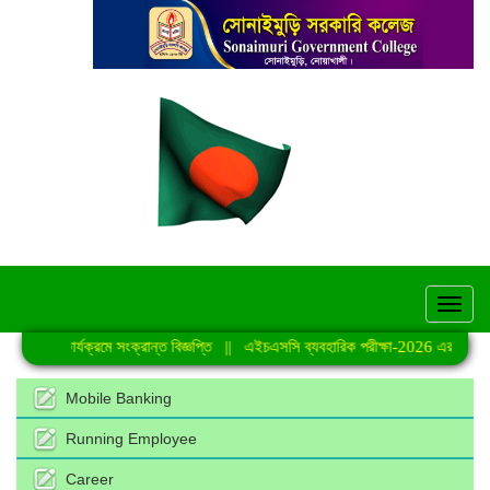
hel
যক্রমে সংক্রান্ত বিজ্ঞপ্তি
||
এইচএসসি ব্যবহারিক পরীক্ষা-2026 এর সময়সূচি
||
জুলাই 
Mobile Banking
Running Employee
Career