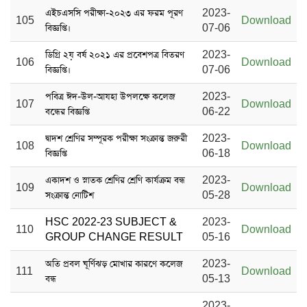
এইচএসসি পরীক্ষা-২০২৩ এর ফরম পূরণ
2023-
105
Download
বিজ্ঞপ্তি।
07-06
ডিগ্রি ২য় বর্ষ ২০২১ এর প্রবেশপত্র বিতরণ
2023-
106
Download
বিজ্ঞপ্তি।
07-06
পবিত্র ঈদ-উল-আযহা উপলক্ষে কলেজ
2023-
107
Download
বন্ধের বিজ্ঞপ্তি
06-22
দ্বাদশ শ্রেণির সম্পূরক পরীক্ষা সংক্রান্ত জরুরী
2023-
108
Download
বিজ্ঞপ্তি
06-18
একাদশ ও স্নাতক শ্রেণির শ্রেণি কার্যক্রম বন্ধ
2023-
109
Download
সংক্রান্ত নোটিশ
05-28
HSC 2022-23 SUBJECT &
2023-
110
Download
GROUP CHANGE RESULT
05-16
অতি প্রবল ঘূর্ণিঝড় মোখার কারণে কলেজ
2023-
111
Download
বন্ধ
05-13
2023-